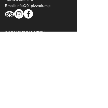
Email:
info@01pizzarium.pl
01PIZZARIUM GDYNIA
Centrum Handlowe Riviera
Kazimierza Górskiego 2
81-304 Gdynia
Poniedziałek - Sobota 10:00 - 21.00
Niedziela -
10.00 - 20.00
Tel:
572 215 991
Email:
info@01pizzarium.pl