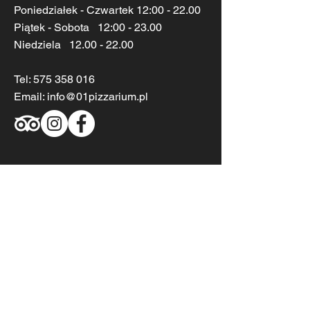
Poniedziałek - Czwartek 12:00 - 22.00
Piątek - Sobota 12:00 - 23.00
Niedziela
12.00 - 22.00
Tel:
575 358 016
Email:
info@01pizzarium.pl
01PIZZARIUM GDYNIA
Centrum Handlowe Riviera
Kazimierza Górskiego 2
81-304 Gdynia
Poniedziałek - Sobota 10:00 - 21.00
Niedziela -
10.00 - 20.00